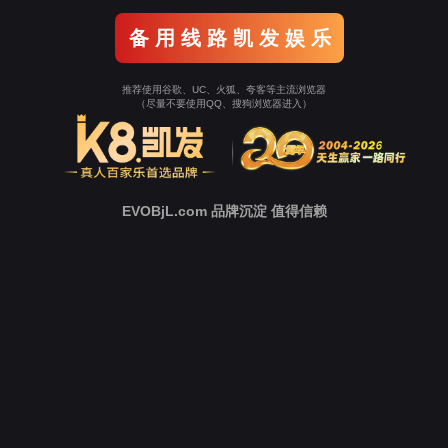
备 用 线 路 凯 发 娱 乐
推荐使用谷歌、UC、火狐、夸客等主流浏览器
（尽量不要使用QQ、搜狗浏览器进入）
EVOBjL.com 品牌沉淀 值得信赖