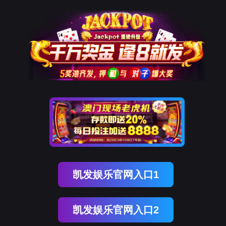
凯发娱乐官网入口1
凯发娱乐官网入口2